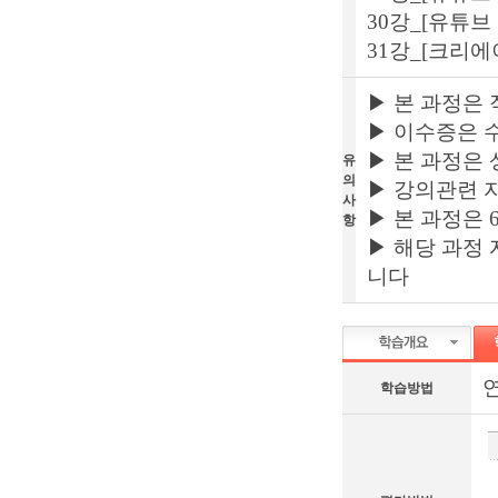
30강_[유튜브
31강_[크리에
▶ 본 과정은
▶ 이수증은 
▶ 본 과정은 
유
의
▶ 강의관련 
사
▶ 본 과정은 
항
▶ 해당 과정
니다
연
학습방법