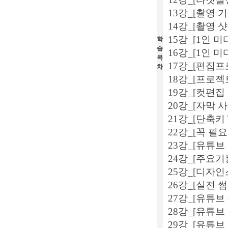
13강_[촬영 
14강_[촬영 
15강_[1인 
학
습
16강_[1인 
목
17강_[편집프
차
18강_[프로젝
19강_[컷편집
20강_[자막 
21강_[단축키 
22강_[꼭 필
23강_[유튜브
24강_[주요기
25강_[디자인
26강_[실전 
27강_[유튜브 C
28강_[유튜브
29강_[유튜브