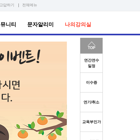
고답하기
|
전체메뉴
커뮤니티
문자알리미
나의강의실
TOP
연간연수
일정
이수증
연기/취소
교육부인가