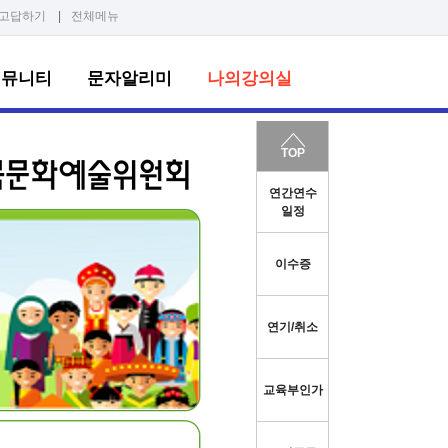
고답하기
|
전체메뉴
커뮤니티
문자알리미
나의강의실
TOP
연간연수
일정
이수증
연기/취소
교육부인가