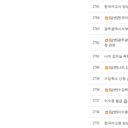
2765
한국어교사 양성
2764
[답변]한국
2763
광주광역시서부
[답변]광주
2762
청 관련
2761
나의 강의실 목
2760
[답변]나의 
2759
수강취소 신청
2758
[답변]수강
2757
이수증 발급
2756
[답변]이수증
2755
한국어교원 양