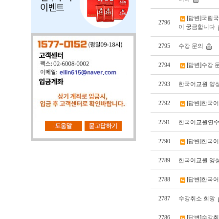
[답변]국립
2796
이 궁금합니다
2795
수강 문의
2794
[답변]수강 
2793
한국어교원 양
2792
[답변]한국
2791
한국어교원연수 
2790
[답변]한국
2789
한국어교원 양
2788
[답변]한국
2787
수강취소 희망
2786
[답변]수강