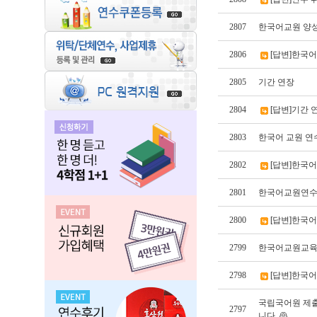
2807
한국어교원 양성
2806
[답변]한국
2805
기간 연장
2804
[답변]기간 
2803
한국어 교원 연
2802
[답변]한국어
2801
한국어교원연수
2800
[답변]한국
2799
한국어교원교육 
2798
[답변]한국어
국립국어원 제출
2797
니다