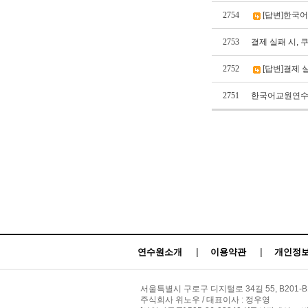
2754
[답변]한국
2753
결제 실패 시, 
2752
[답변]결제 
2751
한국어교원연수
연수원소개
|
이용약관
|
개인정보
서울특별시 구로구 디지털로 34길 55, B201-B
주식회사 위노우 / 대표이사 : 정우영