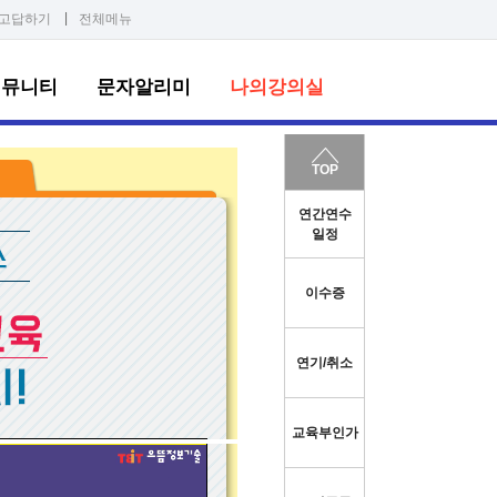
|
고답하기
전체메뉴
커뮤니티
문자알리미
나의강의실
TOP
연간연수
일정
이수증
연기/취소
교육부인가