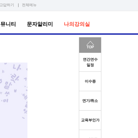
고답하기
|
전체메뉴
커뮤니티
문자알리미
나의강의실
TOP
연간연수
일정
이수증
연기/취소
교육부인가